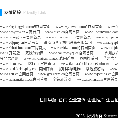
友情链接
Friendly Link
www.zhejiangyk.com的官网首页
www.zsyinwu.com的官网首页
www.
www.hrbycsw.cn官网首页
www.sjstc.cn官网首页
www.lindunyiliao
www.jmsyjg.com官网首页
www.xurizhuanji.cn官网首页
www.cqffjy
www.cdjqmy.cn官网首页
高安市博宇机电设备有限公司
www.maigu
www.zhhuishou.com官网首页
www.czhfzn.com的官网首页
www.cd-
|
FAST开发版
双滦旅游网
www.routewaybj.cn官网首页
兖州房
金昌房产网
www.sxhongxinhong.cn官网首页
黔西旅游网
肇州房产
www.diaochezulin123.com官网首页
www.tiandao1718.com官网首页
w
www.oled-lcddisplay.com官网首页
昆明半球电器
峨边旅游网
www
www.z3u.cn官网首页
www.gxzkbsm.cn官网首页
www.pvpchina.cn
www.tianpingfama.cn官网首页
辛集旅游网
www.afaxian.com官网首页
栏目导航:
首页
|
企业查询
|
企业推广
|
企业
2023 版权所有 © www.